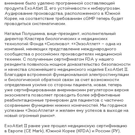
внимание было уделено программной составляющей
продукта ExoAtlet II, его устойчивости к киберугрозам.
Аудирование производства, расположенного в Южной
Корее, на соответствие требованиям cGMP теперь будет
проводиться систематически.
Наталья Полушкина, вице-президент, исполнительный
директор Кластера биологических и медицинских
технологий Фонда «Сколково»: «»ЭкзоАтлет» — одна из
компаний, меняющих представление международного
сообщества о российских производителях медицинской
техники. С полученным сертификатом FDA у нашего
резидента появилось мощное доказательство безопасности
и качества сложнейшего медицинского изделия ExoAtlet II.
Благодаря встроенной функциональной электростимуляции
и биологической обратной связи за счет возможности
определения усилия со стороны пациента, новая, теперь
уже сертифицированная американским регулятором версия
экзоскелета позволяет проводить более эффективные
реабилитационные тренировки для пациентов с частично
сохранными функциями нижних конечностей. Мы гордимся
успехами «ЭкзоАтлета» и желаем ему успехов в выходе на
новый огромный рынок».
ExoAtlet II ранее уже прошел медицинскую сертификацию
в Европе (CE Mark), Южной Корее (KFDA) и России (РУ),