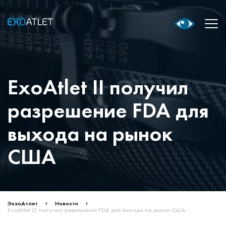
ExoAtlet II получил
разрешение FDA для
выхода на рынок
США
ЭкзоАтлет
Новости
ExoAtlet II получил разрешение FDA для выхода на рынок США