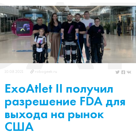
OAT
10.08.2021
robogeek.ru
ExoAtlet II получил
разрешение FDA для
выхода на рынок
США