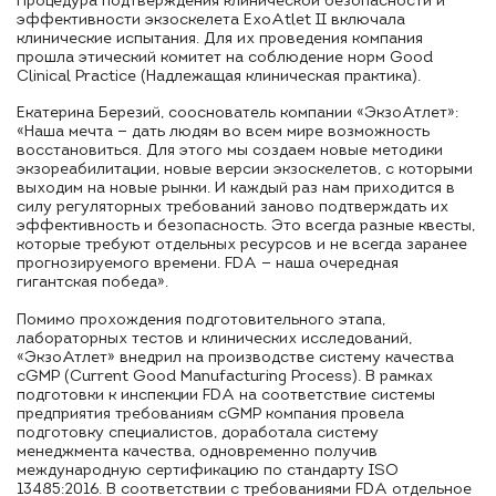
Процедура подтверждения клинической безопасности и
эффективности экзоскелета ExoAtlet II включала
клинические испытания. Для их проведения компания
прошла этический комитет на соблюдение норм Good
Clinical Practice (Надлежащая клиническая практика).
Екатерина Березий, сооснователь компании «ЭкзоАтлет»:
«Наша мечта — дать людям во всем мире возможность
восстановиться. Для этого мы создаем новые методики
экзореабилитации, новые версии экзоскелетов, с которыми
выходим на новые рынки. И каждый раз нам приходится в
силу регуляторных требований заново подтверждать их
эффективность и безопасность. Это всегда разные квесты,
которые требуют отдельных ресурсов и не всегда заранее
прогнозируемого времени. FDA — наша очередная
гигантская победа».
Помимо прохождения подготовительного этапа,
лабораторных тестов и клинических исследований,
«ЭкзоАтлет» внедрил на производстве систему качества
cGMP (Current Good Manufacturing Process). В рамках
подготовки к инспекции FDA на соответствие системы
предприятия требованиям cGMP компания провела
подготовку специалистов, доработала систему
менеджмента качества, одновременно получив
международную сертификацию по стандарту ISO
13485:2016. В соответствии с требованиями FDA отдельное